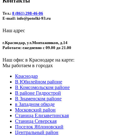
Контакты
Тел.:
8 (861) 298-46-06
E-mail: info@potolki-93.ru
Наш адрес
г.Краснодар, ул.Монтажников, д.14
Работаем: ежедневно с 09.00 до 21.00
Наш офис в Краснодаре на карте:
Мы работаем в городах
Краснодар
В Юбилейном районе
В Комсомольском районе
В районе Гидрострой
В Знаменском районе
в Западном обходе
Московский район
Станица Елизаветинская
Станица Северская
Поселок Яблоновский
Центральный район