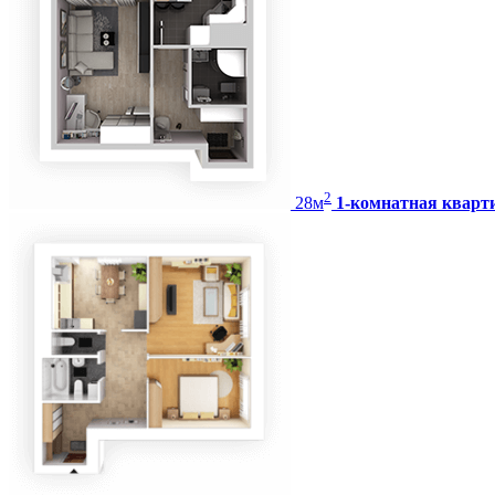
2
28
м
1-комнатная кварт