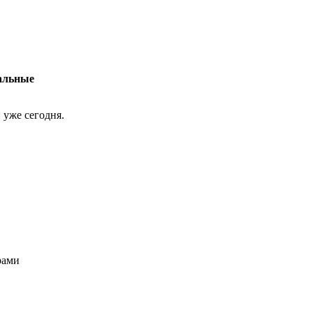
альные
 уже сегодня.
рами